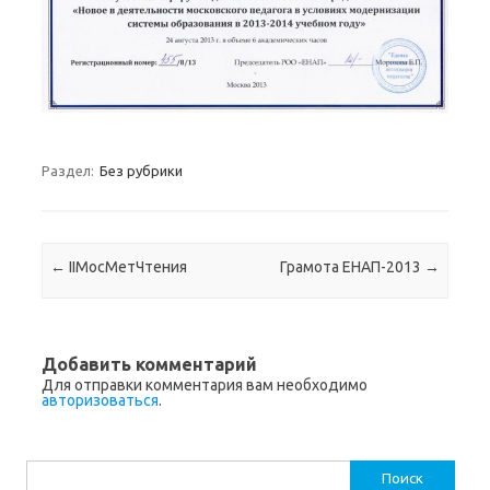
Раздел:
Без рубрики
Навигация по записям
←
IIМосМетЧтения
Грамота ЕНАП-2013
→
Добавить комментарий
Для отправки комментария вам необходимо
авторизоваться
.
Найти: