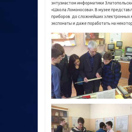
энтузиастом информатики Златопольск
«Школа Ломоносова». В музее представл
приборов до сложнейших электронных м
экспонаты и даже поработать на некотор