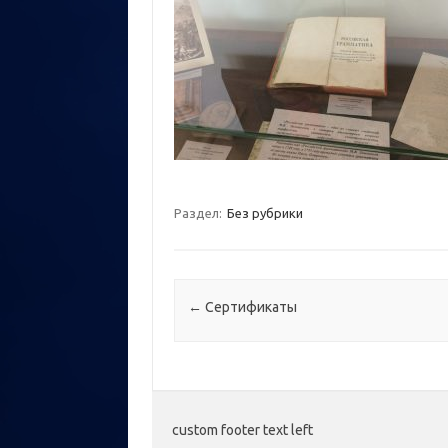
Раздел:
Без рубрики
Навигация по записям
←
Сертификаты
custom footer text left