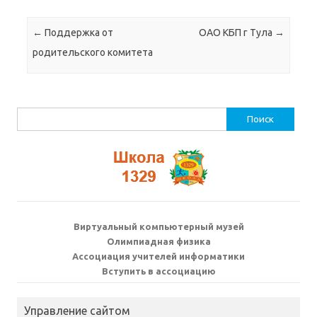
Навигация по записям
←
Поддержка от
ОАО КБП г Тула
→
родительского комитета
Найти:
Виртуальный компьютерный музей
Олимпиадная физика
Ассоциация учителей информатики
Вступить в ассоциацию
Управление сайтом